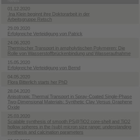
News
01.12.2020
Ina Klein beginnt ihre Doktorarbeit in der
Arbeitsgruppe Retsch
29.09.2020
Erfolgreiche Verteidigung von Patrick
24.06.2020
Thermischer Transport in ampholytischen Polymeren: Die
Rolle von Wasserstoffbrückenbindung und Wasseraufnahme
15.05.2020
Erfolgreiche Verteidigung von Bernd
04.05.2020
Flora Bitterlich starts her PhD
28.04.2020
Anisotropic Thermal Transport in Spray-Coated Single-Phase
Two-Dimensional Materials: Synthetic Clay Versus Graphene
Oxide
25.03.2020
Scalable synthesis of smooth PS@TiO2 core-shell and TiO2
hollow spheres in the (sub) micron size range: understanding
synthesis and calcination parameters