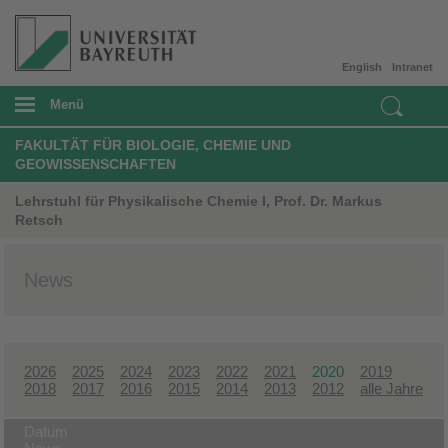
English
Intranet
Menü
FAKULTÄT FÜR BIOLOGIE, CHEMIE UND
GEOWISSENSCHAFTEN
Lehrstuhl für Physikalische Chemie I, Prof. Dr. Markus
Retsch
News
2026
2025
2024
2023
2022
2021
2020
2019
2018
2017
2016
2015
2014
2013
2012
alle Jahre
Datum