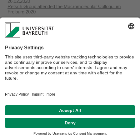
26.02.2020
Retsch Group attended the Macromolecular Colloquium
Freiburg 2020
09.01.2020
Breathable and Flexible Polymer Membranes with
Mechanoresponsive Electric Resistance
08.01.2020
Tunable Thermoelastic Anisotropy in Hybrid Bragg Stacks
with Extreme Polymer Confinement
07.01.2020
Happy New Year 2020
Verantwortlich für die Redaktion:
Professor Dr. Markus Retsch
Datenschutz / Disclaimer
Impressum
Hausordnung
Sitemap
Barrierefreiheitserklärung