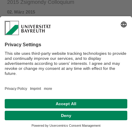
2015 Zsigmondy Colloquium
02. März 2015
Pia Ruckdeschel
attended the 11. Zsigmondy Colloquium in
Bielefeld. She presented her research on thermal transport
in superstructures consisting of hollow silica nanoparticles.
Datenschutz / Disclaimer
Impressum
Hausordnung
Sitemap
Barrierefreiheitserklärung