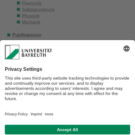
Plasmonik
Selbstanordnung
Phoxonik
Mechanik
Publikationen
Lehre
Aktuelles
Galerien
Laborausstattung
Zeitschriften-Cover
Forschung und Kunst
Kontakt
Verantwortlich für die Redaktion:
Anne Schraml