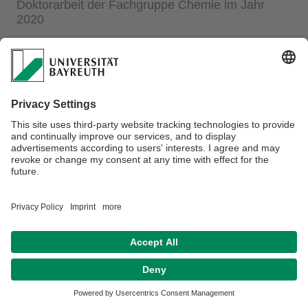
Doktorarbeit der Fachgruppe Chemie im Jahr
2020
13.08.2021
Bernd Kopera hat seine Promotion im Mai 2020 mit
Auszeichnung abgeschlossen. In seiner Dissertation
befasste er sich mit der Schnittstelle zwischen der
Charakterisierung des thermischen Transports und
komplexer Datenauswertung. Während seiner Promotion
hat er neun Publikationen in verschiedenen internationalen
Fachzeitschriften (mit)verfasst. Er wurde nun mit dem Preis
für die beste Doktorarbeit unseres Fachbereichs Chemie an
der Universität Bayreuth ausgezeichnet. Herzlichen
Glückwunsch, Bernd, zu dieser Leistung!
Datenschutz / Disclaimer
Impressum
Hausordnung
Sitemap
Barrierefreiheitserklärung