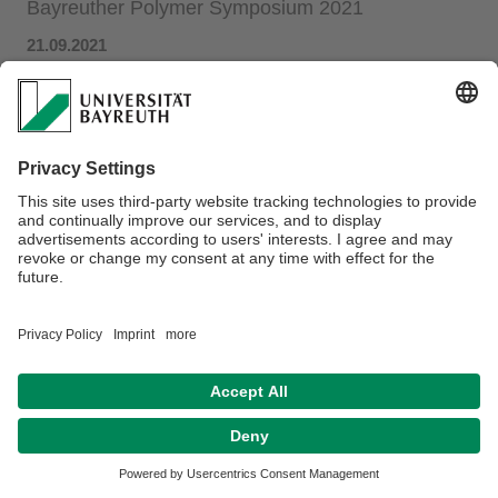
Bayreuther Polymer Symposium 2021
21.09.2021
Heute fand das Bayreuther Polymer Symposium 2021 als
Online- Konferenz statt. Unsere Referenten kamen aus der
ganzen Welt und machten das BPS'21 zu einer wahrlich
internationalen Veranstaltung. Unter den 22 Postern, die in
zweiminütigen Kurzvorstellungen präsentiert wurden, stellte
auch Marius seine brandneue Arbeit über graduelle
Kolloidkristalle vor. Sein Beitrag wurde mit einem von Wiley
gesponserten Posterpreis ausgezeichnet - herzlichen
Glückwunsch!
Datenschutz / Disclaimer
Impressum
Hausordnung
Sitemap
Barrierefreiheitserklärung