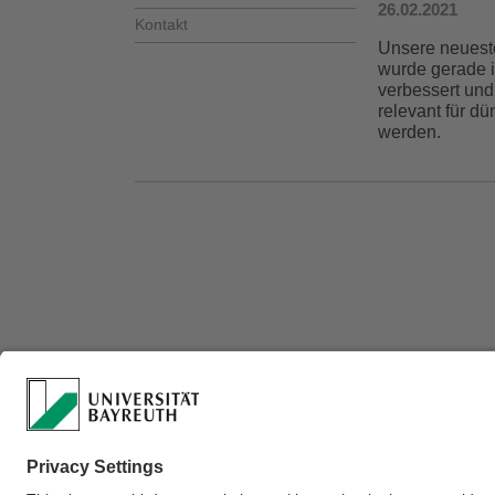
26.02.2021
Kontakt
Unsere neueste
wurde gerade i
verbessert und
relevant für dü
werden.