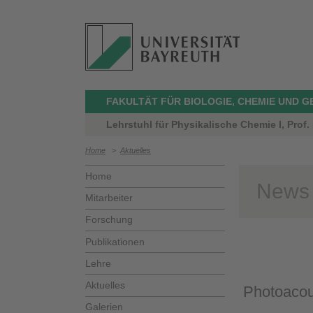
FAKULTÄT FÜR BIOLOGIE, CHEMIE UND 
Lehrstuhl für Physikalische Chemie I, Prof.
Home
>
Aktuelles
Home
News
Mitarbeiter
Forschung
Publikationen
Lehre
Aktuelles
Photoacous
Galerien