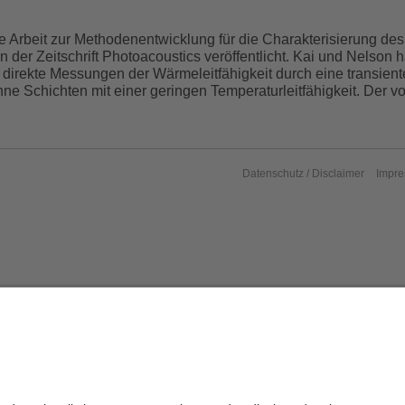
 Arbeit zur Methodenentwicklung für die Charakterisierung de
n der Zeitschrift Photoacoustics veröffentlicht. Kai und Nelson
 direkte Messungen der Wärmeleitfähigkeit durch eine transient
nne Schichten mit einer geringen Temperaturleitfähigkeit. Der vo
Datenschutz / Disclaimer
Impr