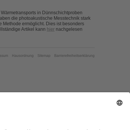
s Wärmetransports in Dünnschichtproben
 haben die photoakustische Messtechnik stark
e Methode ermöglicht. Dies ist besonders
llständige Artikel kann
hier
nachgelesen
essum
Hausordnung
Sitemap
Barrierefreiheitserklärung