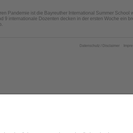
en Pandemie ist die Bayreuther International Summer School wi
d 9 internationale Dozenten decken in der ersten Woche ein b
b.
Datenschutz / Disclaimer
Impr