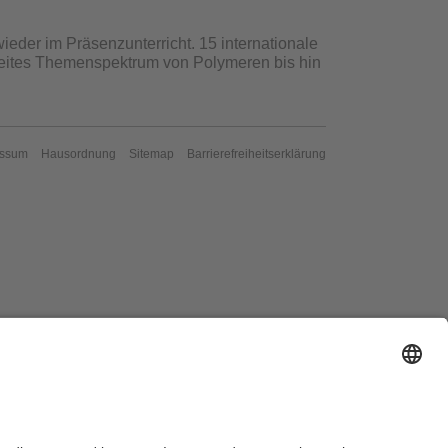
eder im Präsenzunterricht. 15 internationale
reites Themenspektrum von Polymeren bis hin
essum
Hausordnung
Sitemap
Barrierefreiheitserklärung