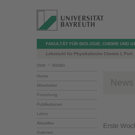
FAKULTÄT FÜR BIOLOGIE, CHEMIE UND 
Lehrstuhl für Physikalische Chemie I, Prof.
Home
>
Aktuelles
Home
News
Mitarbeiter
Forschung
Publikationen
Lehre
Aktuelles
Erste Woch
Galerien