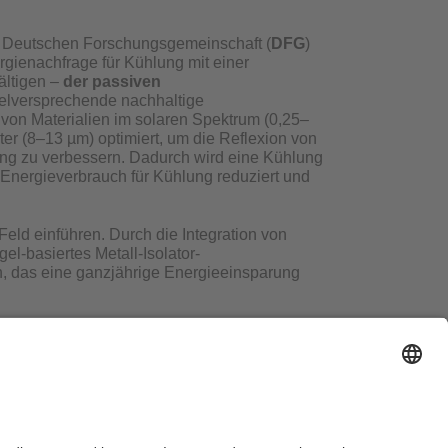
er Deutschen Forschungsgemeinschaft (
DFG
)
rgienachfrage für Kühlung mit einer
ältigen –
der passiven
elversprechende nachhaltige
 von Materialien im solaren Spektrum (0,25–
r (8–13 µm) optimiert, um die Reflexion von
ng zu verbessern. Dadurch wird eine Kühlung
Energieverbrauch für Kühlung reduziert und
ld einführen. Durch die Integration von
l-basiertes Metall-Isolator-
, das eine ganzjährige Energieeinsparung
kraft
anzuschließen oder ihre
Bachelor
- bzw.