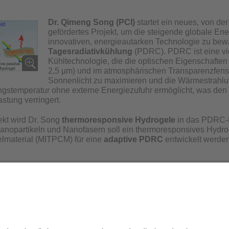
Dr. Qimeng Song (PCI)
startet ein neues, von d
gefördertes Projekt, um die steigende globale Ene
innovativen, energieautarken Technologie zu bew
Tagesradiativkühlung
(PDRC). PDRC ist eine vi
Kühltechnologie, die die optischen Eigenschaften
2,5 µm) und im atmosphärischen Transparenzfenste
Sonnenlicht zu maximieren und die Wärmestrahlu
stemperatur ohne externe Energiezufuhr ermöglicht, was den 
stung verringert.
ekt wird Dr. Song
thermoresponsive Hydrogele
in das PDRC-Fe
anopartikeln und Nanofasern soll ein thermoresponsives Hydroge
material (MITPCM) für eine
adaptive PDRC
entwickelt werden
dierende herzlich ein
, sich dem Projekt als
studentische Hilfs
n diesem Bereich zu schreiben.
eng.Song@uni-bayreuth.de