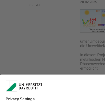
20.02.2025
Kontakt
unter Umgebung
die Umweltbela
In diesem Proj
metallischen N
Phasenwechsel
ermöglicht.
Wir laden Stu
Masterarbeit
i
Kontakt
: Qim