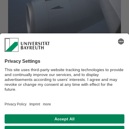
Nach mehreren spannenden Monaten in den USA ist Alex
nun wieder zurück an unserem Lehrstuhl. Während seines
Aufenthalts konnte er wertvolle internationale Kontakte
knüpfen, neue Methoden kennenlernen und viele Impulse für
seine Forschung mitbringen. Die Zeit in Amherst,
Massachusetts bot ihm außerdem Gelegenheit, Land und
Kultur hautnah zu erleben und sich fachlich wie persönlich
weiterzuentwickeln. Wir freuen uns sehr, Alex wieder bei
uns zu haben und sind gespannt, wie er seine neuen
Erfahrungen und Ideen nun in laufende Projekte einbringen
wird.