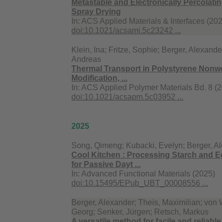
Metastable and Electronically Percolat
Spray Drying
In:
ACS Applied Materials & Interfaces (20
doi:10.1021/acsami.5c23242 ...
Klein, Ina; Fritze, Sophie; Berger, Alexand
Andreas
Thermal Transport in Polystyrene Nonwov
Modification, ...
In:
ACS Applied Polymer Materials Bd. 8 (2
doi:10.1021/acsapm.5c03952 ...
2025
Song, Qimeng; Kubacki, Evelyn; Berger, A
Cool Kitchen : Processing Starch and E
for Passive Dayt ...
In:
Advanced Functional Materials (2025)
doi:10.15495/EPub_UBT_00008556 ...
Berger, Alexander; Theis, Maximilian; von
Georg; Senker, Jürgen; Retsch, Markus
A versatile method for facile and reliable