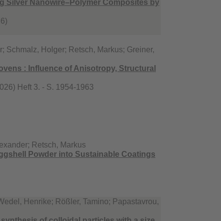
ing Silver Nanowire–Polymer Composites by
26)
er; Schmalz, Holger; Retsch, Markus; Greiner,
ens : Influence of Anisotropy, Structural
026) Heft 3. - S. 1954-1963
lexander; Retsch, Markus
ggshell Powder into Sustainable Coatings
 Wedel, Henrike; Rößler, Tamino; Papastavrou,
 synthesis of colloidal particles with a size